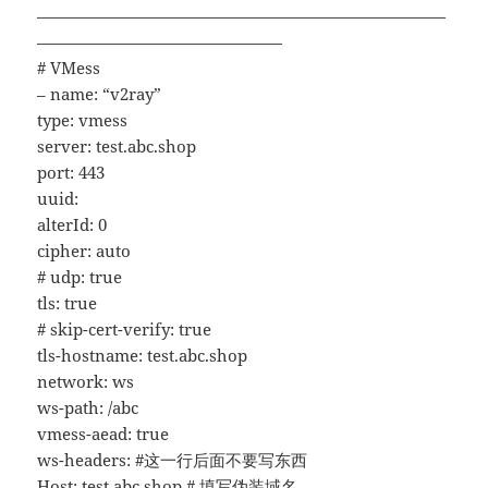
—————————————————————————
———————————————
# VMess
– name: “v2ray”
type: vmess
server: test.abc.shop
port: 443
uuid:
alterId: 0
cipher: auto
# udp: true
tls: true
# skip-cert-verify: true
tls-hostname: test.abc.shop
network: ws
ws-path: /abc
vmess-aead: true
ws-headers: #这一行后面不要写东西
Host: test.abc.shop # 填写伪装域名