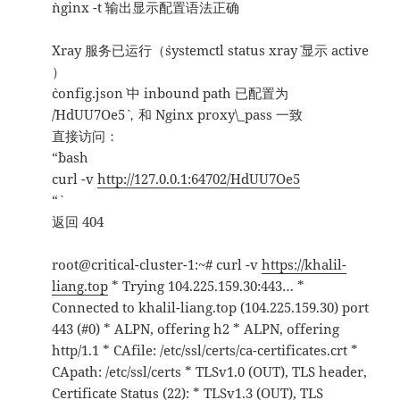
`nginx -t` 输出显示配置语法正确
Xray 服务已运行（`systemctl status xray` 显示 active
）
`config.json` 中 inbound path 已配置为
`/HdUU7Oe5`，和 Nginx proxy\_pass 一致
直接访问：
“`bash
curl -v
http://127.0.0.1:64702/HdUU7Oe5
“`
返回 404
root@critical-cluster-1:~# curl -v
https://khalil-
liang.top
* Trying 104.225.159.30:443… *
Connected to khalil-liang.top (104.225.159.30) port
443 (#0) * ALPN, offering h2 * ALPN, offering
http/1.1 * CAfile: /etc/ssl/certs/ca-certificates.crt *
CApath: /etc/ssl/certs * TLSv1.0 (OUT), TLS header,
Certificate Status (22): * TLSv1.3 (OUT), TLS