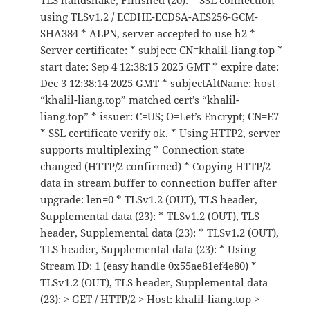
TLS handshake, Finished (20): * SSL connection
using TLSv1.2 / ECDHE-ECDSA-AES256-GCM-
SHA384 * ALPN, server accepted to use h2 *
Server certificate: * subject: CN=khalil-liang.top *
start date: Sep 4 12:38:15 2025 GMT * expire date:
Dec 3 12:38:14 2025 GMT * subjectAltName: host
“khalil-liang.top” matched cert’s “khalil-
liang.top” * issuer: C=US; O=Let’s Encrypt; CN=E7
* SSL certificate verify ok. * Using HTTP2, server
supports multiplexing * Connection state
changed (HTTP/2 confirmed) * Copying HTTP/2
data in stream buffer to connection buffer after
upgrade: len=0 * TLSv1.2 (OUT), TLS header,
Supplemental data (23): * TLSv1.2 (OUT), TLS
header, Supplemental data (23): * TLSv1.2 (OUT),
TLS header, Supplemental data (23): * Using
Stream ID: 1 (easy handle 0x55ae81ef4e80) *
TLSv1.2 (OUT), TLS header, Supplemental data
(23): > GET / HTTP/2 > Host: khalil-liang.top >