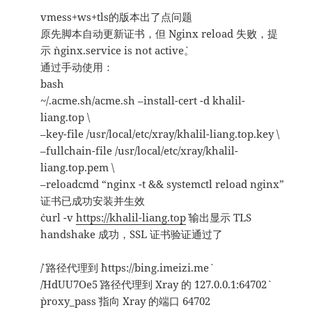
vmess+ws+tls的版本出了点问题
原先脚本自动更新证书，但 Nginx reload 失败，提
示 `nginx.service is not active`。
通过手动使用：
bash
~/.acme.sh/acme.sh –install-cert -d khalil-
liang.top \
–key-file /usr/local/etc/xray/khalil-liang.top.key \
–fullchain-file /usr/local/etc/xray/khalil-
liang.top.pem \
–reloadcmd “nginx -t && systemctl reload nginx”
证书已成功安装并生效
`curl -v
https://khalil-liang.top
` 输出显示 TLS
handshake 成功，SSL 证书验证通过了
`/` 路径代理到 `https://bing.imeizi.me`
`/HdUU7Oe5` 路径代理到 Xray 的 `127.0.0.1:64702`
`proxy_pass` 指向 Xray 的端口 64702