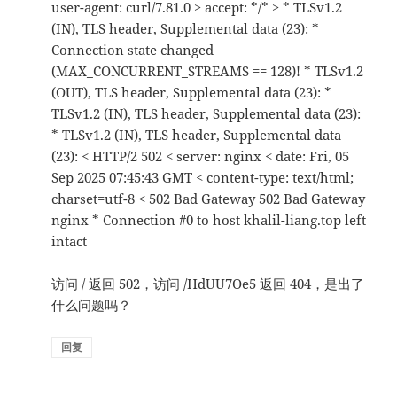
user-agent: curl/7.81.0 > accept: */* > * TLSv1.2
(IN), TLS header, Supplemental data (23): *
Connection state changed
(MAX_CONCURRENT_STREAMS == 128)! * TLSv1.2
(OUT), TLS header, Supplemental data (23): *
TLSv1.2 (IN), TLS header, Supplemental data (23):
* TLSv1.2 (IN), TLS header, Supplemental data
(23): < HTTP/2 502 < server: nginx < date: Fri, 05
Sep 2025 07:45:43 GMT < content-type: text/html;
charset=utf-8 < 502 Bad Gateway 502 Bad Gateway
nginx * Connection #0 to host khalil-liang.top left
intact
访问 / 返回 502，访问 /HdUU7Oe5 返回 404，是出了
什么问题吗？
回复