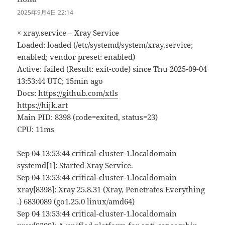
道：
2025年9月4日 22:14
× xray.service – Xray Service
Loaded: loaded (/etc/systemd/system/xray.service;
enabled; vendor preset: enabled)
Active: failed (Result: exit-code) since Thu 2025-09-04
13:53:44 UTC; 15min ago
Docs:
https://github.com/xtls
https://hijk.art
Main PID: 8398 (code=exited, status=23)
CPU: 11ms
Sep 04 13:53:44 critical-cluster-1.localdomain
systemd[1]: Started Xray Service.
Sep 04 13:53:44 critical-cluster-1.localdomain
xray[8398]: Xray 25.8.31 (Xray, Penetrates Everything
.) 6830089 (go1.25.0 linux/amd64)
Sep 04 13:53:44 critical-cluster-1.localdomain