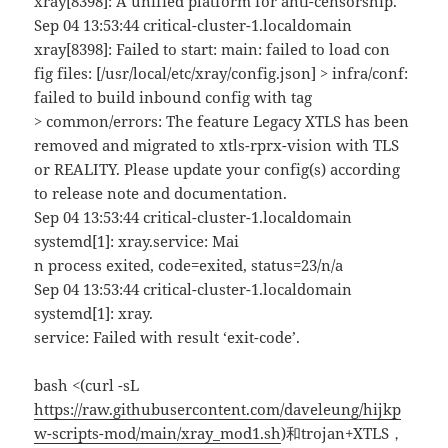
xray[8398]: A unified platform for anti-censorship.
Sep 04 13:53:44 critical-cluster-1.localdomain
xray[8398]: Failed to start: main: failed to load con
fig files: [/usr/local/etc/xray/config.json] > infra/conf:
failed to build inbound config with tag
> common/errors: The feature Legacy XTLS has been
removed and migrated to xtls-rprx-vision with TLS
or REALITY. Please update your config(s) according
to release note and documentation.
Sep 04 13:53:44 critical-cluster-1.localdomain
systemd[1]: xray.service: Mai
n process exited, code=exited, status=23/n/a
Sep 04 13:53:44 critical-cluster-1.localdomain
systemd[1]: xray.
service: Failed with result ‘exit-code’.
bash <(curl -sL
https://raw.githubusercontent.com/daveleung/hijkp
w-scripts-mod/main/xray_mod1.sh
)和trojan+XTLS，