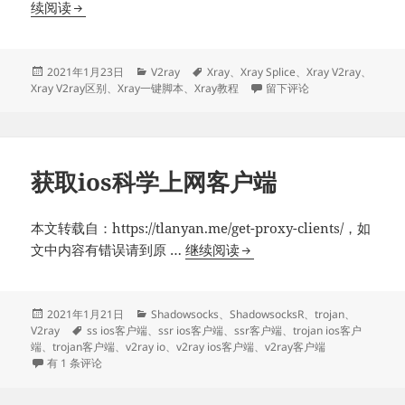
Xray-
续阅读
core
发
布
发
分
标
2021年1月23日
V2ray
Xray
、
Xray Splice
、
Xray V2ray
、
布
类
签
于Xray-core发布1.2.3稳定版
Xray V2ray区别
、
Xray一键脚本
、
Xray教程
留下评论
1.2.3
于
稳
定
版
获取ios科学上网客户端
本文转载自：https://tlanyan.me/get-proxy-clients/，如
获
文中内容有错误请到原 …
继续阅读
取
ios
科
发
分
2021年1月21日
Shadowsocks
、
ShadowsocksR
、
trojan
、
布
标
类
V2ray
ss ios客户端
、
ssr ios客户端
、
ssr客户端
、
trojan ios客户
学
于
签
端
、
trojan客户端
、
v2ray io
、
v2ray ios客户端
、
v2ray客户端
上
获取ios科学上网客户端
有 1 条评论
网
客