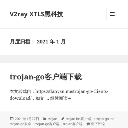
V2ray XTLS黑科技
菜单和
挂件
月度归档：
2021 年 1 月
trojan-go客户端下载
本文转载自：https://tlanyan.me/trojan-go-clients-
trojan-
download/，如文 …
继续阅读
go
客
户
发
分
标
2021年1月27日
trojan
trojan ios客户端
、
trojan-go ios
、
布
类
签
于trojan-go客户端下载
trojan-go安卓
、
trojan-go客户端
、
trojan客户端
留下评论
端