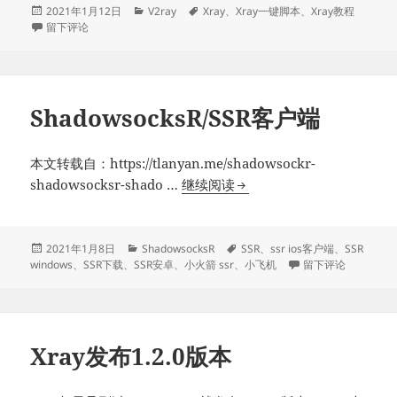
布
发
分
标
2021年1月12日
V2ray
Xray
、
Xray一键脚本
、
Xray教程
布
于Xray-core发布1.2.1版本
类
签
留下评论
1.2.1
于
版
本
ShadowsocksR/SSR客户端
本文转载自：https://tlanyan.me/shadowsockr-
ShadowsocksR/SSR
shadowsocksr-shado …
继续阅读
客
户
端
发
分
标
2021年1月8日
ShadowsocksR
SSR
、
ssr ios客户端
、
SSR
布
类
签
于ShadowsocksR
windows
、
SSR下载
、
SSR安卓
、
小火箭 ssr
、
小飞机
留下评论
于
Xray发布1.2.0版本