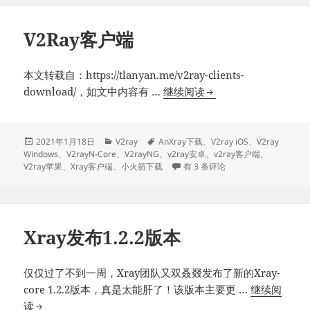
户
端
V2Ray客户端
本文转载自：https://tlanyan.me/v2ray-clients-
V2Ray
download/，如文中内容有 …
继续阅读
客
户
端
发
分
标
2021年1月18日
V2ray
AnXray下载
、
V2ray iOS
、
V2ray
布
类
签
Windows
、
V2rayN-Core
、
V2rayNG
、
v2ray安卓
、
v2ray客户端
、
于
V2Ray客户端
V2ray苹果
、
Xray客户端
、
小火箭下载
有 3 条评论
Xray发布1.2.2版本
仅仅过了不到一周，Xray团队又双叒叕发布了新的Xray-
core 1.2.2版本，真是太能肝了！该版本主要更 …
继续阅
Xray
读