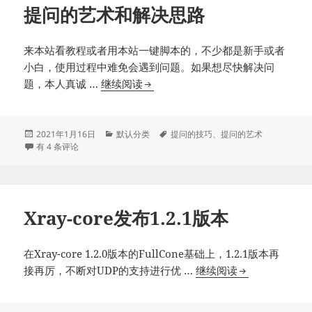
提问的艺术和解决思路
来本站看教程或者用本站一键脚本的，不少都是新手或者
小白，使用过程中难免会遇到问题。如果想尽快解决问
提
题，本人真诚 …
继续阅读
问
的
艺
发
分
标
2021年1月16日
默认分类
提问的技巧
、
提问的艺术
布
提问的艺术和解决思路
类
签
有 4 条评论
术
于
和
解
决
Xray-core发布1.2.1版本
思
路
在Xray-core 1.2.0版本的FullCone基础上，1.2.1版本再
Xray-
接再厉，不断对UDP的支持进行优 …
继续阅读
core
发