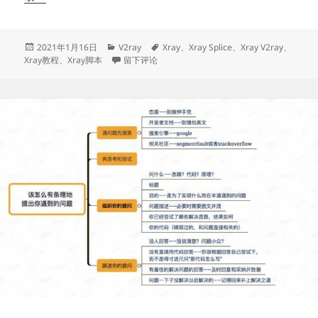
发
布
1.2.2
发
分
标
2021年1月16日
V2ray
Xray
、
Xray Splice
、
Xray V2ray
、
布
类
于Xray发布1.2.2版本
签
Xray教程
、
Xray脚本
留下评论
版
于
本