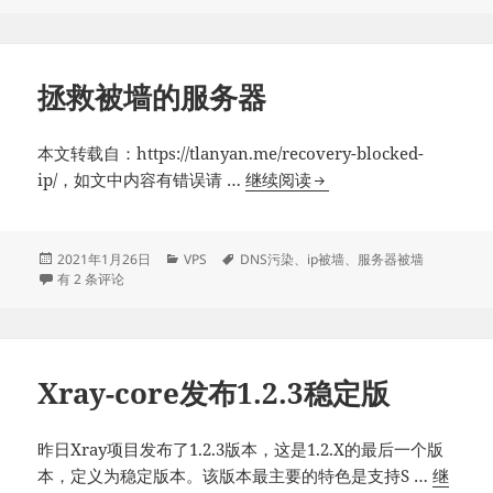
于
下
载
拯救被墙的服务器
本文转载自：https://tlanyan.me/recovery-blocked-
拯
ip/，如文中内容有错误请 …
继续阅读
救
被
墙
发
分
标
2021年1月26日
VPS
DNS污染
、
ip被墙
、
服务器被墙
布
拯救被墙的服务器
类
签
有 2 条评论
的
于
服
务
器
Xray-core发布1.2.3稳定版
昨日Xray项目发布了1.2.3版本，这是1.2.X的最后一个版
本，定义为稳定版本。该版本最主要的特色是支持S …
继