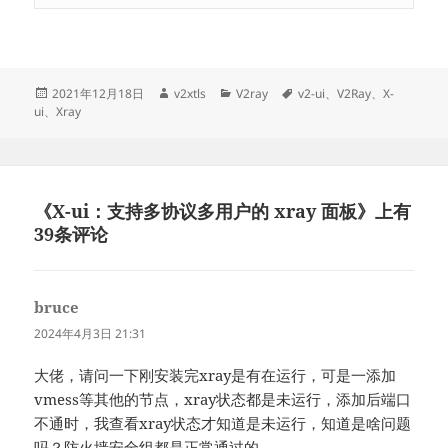
发
作
分
标
2021年12月18日
v2xtls
V2ray
v2-ui
、
V2Ray
、
X-
布
者
类
签
ui
、
Xray
于
《X-ui：支持多协议多用户的 xray 面板》上有
39条评论
bruce
说
道：
2024年4月3日 21:31
大佬，请问一下刚安装完xray是有在运行，可是一添加
vmess等其他的节点，xray状态都是未运行，添加后端口
不通时，我查看xray状态才知道是未运行，知道是啥问题
吗？防火墙安全组都是正常通过的