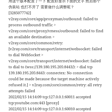
用这个版本配置了一下 配置好显示下面的文字 然后那个
伪装站 也打不开了 需要做什么调整呢？
[3285077742]
v2ray.com/core/app/proxyman/outbound: failed to
process outbound traffic >
v2ray.com/core/proxy/vmess/outbound: failed to find
an available destination >
v2ray.com/core/common/retry:
[v2ray.com/core/transport/internet/websocket: failed
to dial WebSocket >
v2ray.com/core/transport/internet/websocket: failed
to dial to (wss://139.180.195.205:8443/): > dial tcp
139.180.195.205:8443: connectex: No connection
could be made because the target machine actively
refused it.] > v2ray.com/core/common/retry: all retry
attempts failed
2022/02/15 14:14:09 tcp:127.0.0.1:60011 accepted
tcp:youtube.com:443 [proxy]
2022/02/15 14:14:09 tcp:127.0.0.1:60010 accepted