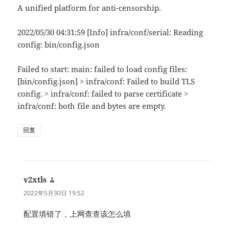
A unified platform for anti-censorship.
2022/05/30 04:31:59 [Info] infra/conf/serial: Reading
config: bin/config.json
Failed to start: main: failed to load config files:
[bin/config.json] > infra/conf: Failed to build TLS
config. > infra/conf: failed to parse certificate >
infra/conf: both file and bytes are empty.
回复
v2xtls
说
道：
2022年5月30日 19:52
配置填错了，上网查查该怎么填