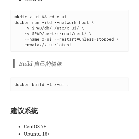
mkdir x-ui 
&&
cd
 x-ui

docker run -itd --network=host \

    -v 
$PWD
/db/:/etc/x-ui/ \

    -v 
$PWD
/cert/:/root/cert/ \

    --name x-ui --restart=unless-stopped \

    enwaiax/x-ui:latest
Build 自己的镜像
docker build -t x-ui 
.
建议系统
CentOS 7+
Ubuntu 16+