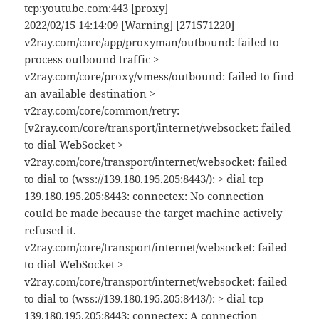
tcp:youtube.com:443 [proxy]
2022/02/15 14:14:09 [Warning] [271571220]
v2ray.com/core/app/proxyman/outbound: failed to
process outbound traffic >
v2ray.com/core/proxy/vmess/outbound: failed to find
an available destination >
v2ray.com/core/common/retry:
[v2ray.com/core/transport/internet/websocket: failed
to dial WebSocket >
v2ray.com/core/transport/internet/websocket: failed
to dial to (wss://139.180.195.205:8443/): > dial tcp
139.180.195.205:8443: connectex: No connection
could be made because the target machine actively
refused it.
v2ray.com/core/transport/internet/websocket: failed
to dial WebSocket >
v2ray.com/core/transport/internet/websocket: failed
to dial to (wss://139.180.195.205:8443/): > dial tcp
139.180.195.205:8443: connectex: A connection