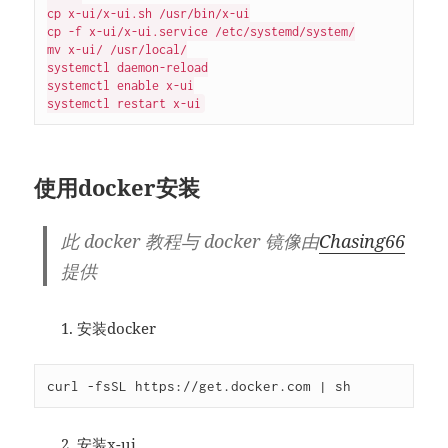
cp x-ui/x-ui.sh /usr/bin/x-ui

cp -f x-ui/x-ui.service /etc/systemd/system/

mv x-ui/ /usr/local/

systemctl daemon-reload

systemctl enable x-ui

使用docker安装
此 docker 教程与 docker 镜像由
Chasing66
提供
安装docker
curl -fsSL https://get.docker.com 
|
 sh
安装x-ui