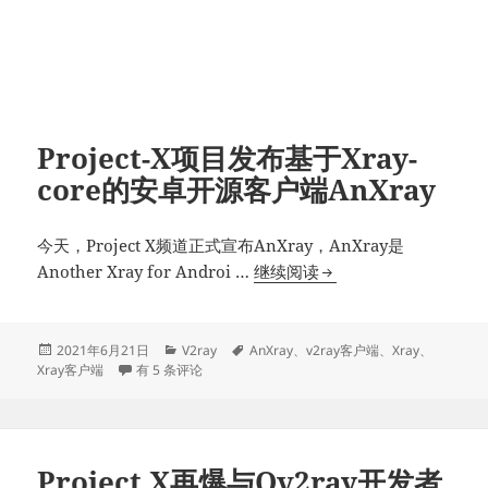
Project-X项目发布基于Xray-
core的安卓开源客户端AnXray
今天，Project X频道正式宣布AnXray，AnXray是
Project-
Another Xray for Androi …
继续阅读
X
项
目
发
分
标
2021年6月21日
V2ray
AnXray
、
v2ray客户端
、
Xray
、
布
Project-X项目发布基于Xray-core的安卓开源客户端AnXray
类
签
Xray客户端
有 5 条评论
发
于
布
基
于
Project X再爆与Qv2ray开发者
Xray-