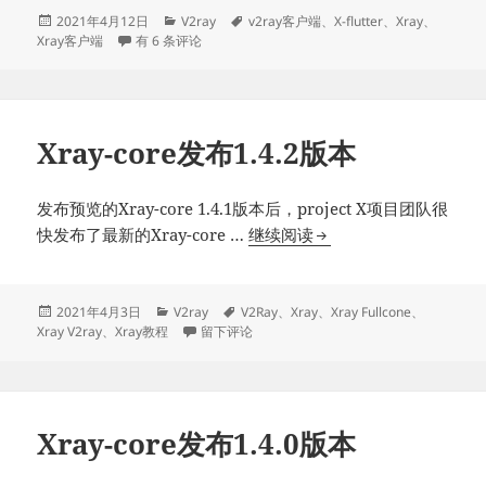
坑
发
分
标
2021年4月12日
V2ray
v2ray客户端
、
X-flutter
、
Xray
、
布
rprx开新坑X-flutter，力争打造多端统一的Xray客户端
类
签
Xray客户端
有 6 条评论
X-
于
flutter，
力
争
Xray-core发布1.4.2版本
打
造
多
发布预览的Xray-core 1.4.1版本后，project X项目团队很
端
Xray-
快发布了最新的Xray-core …
继续阅读
统
core
一
发
的
布
发
分
标
2021年4月3日
V2ray
V2Ray
、
Xray
、
Xray Fullcone
、
布
类
于Xray-core发布1.4.2版本
签
Xray
Xray V2ray
、
Xray教程
留下评论
1.4.2
于
客
版
户
本
端
Xray-core发布1.4.0版本