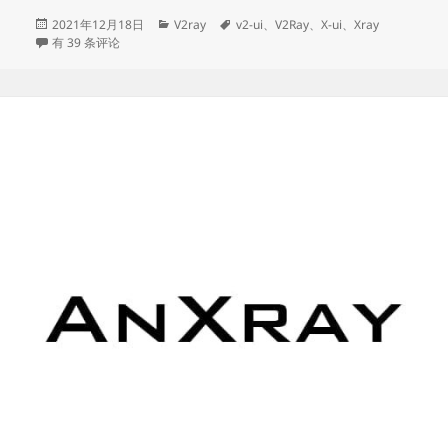
持
发
分
标
2021年12月18日
V2ray
v2-ui
、
V2Ray
、
X-ui
、
Xray
布
X-ui：支持多协议多用户的 xray 面板
类
签
有 39 条评论
多
于
协
议
多
用
户
的
xray
面
板