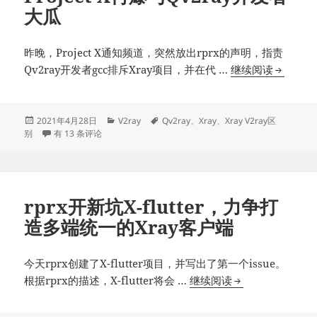
大瓜
core
的
安
昨晚，Project X通知频道，突然放出rprx的声明，指责
卓
Project
Qv2ray开发者gcc排斥Xray项目，并在代 …
继续阅读
开
X
源
再
客
爆
发
分
标
2021年4月28日
V2ray
Qv2ray
、
Xray
、
Xray V2ray区
户
布
Project X再爆与Qv2ray开发者大瓜
类
签
别
有 13 条评论
与
于
端
Qv2ray
AnXray
开
发
rprx开新坑X-flutter，力争打
者
造多端统一的Xray客户端
大
瓜
今天rprx创建了X-flutter项目，并写出了第一个issue。
rprx
根据rprx的描述，X-flutter将会 …
继续阅读
开
新