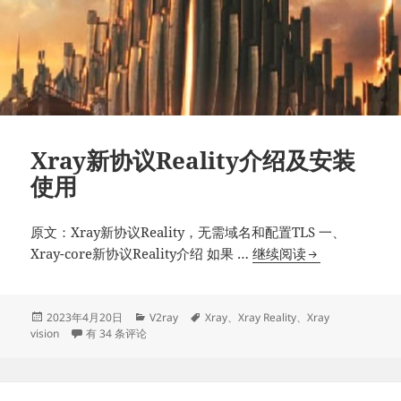
Xray新协议Reality介绍及安装
使用
原文：Xray新协议Reality，无需域名和配置TLS 一、
Xray
Xray-core新协议Reality介绍 如果 …
继续阅读
新
协
议
发
分
标
2023年4月20日
V2ray
Xray
、
Xray Reality
、
Xray
布
Xray新协议Reality介绍及安装使用
类
签
vision
有 34 条评论
Reality
于
介
绍