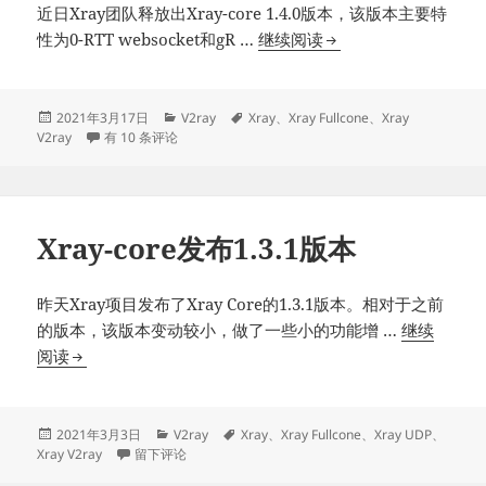
近日Xray团队释放出Xray-core 1.4.0版本，该版本主要特
Xray-
性为0-RTT websocket和gR …
继续阅读
core
发
布
发
分
标
2021年3月17日
V2ray
Xray
、
Xray Fullcone
、
Xray
布
Xray-core发布1.4.0版本
类
签
V2ray
有 10 条评论
1.4.0
于
版
本
Xray-core发布1.3.1版本
昨天Xray项目发布了Xray Core的1.3.1版本。相对于之前
的版本，该版本变动较小，做了一些小的功能增 …
继续
Xray-
阅读
core
发
布
发
分
标
2021年3月3日
V2ray
Xray
、
Xray Fullcone
、
Xray UDP
、
布
于Xray-core发布1.3.1版本
类
签
Xray V2ray
留下评论
1.3.1
于
版