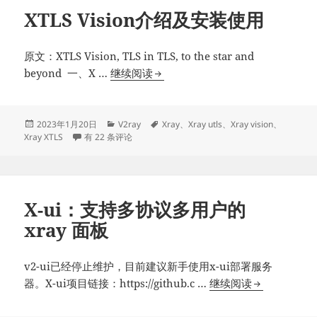
及
XTLS Vision介绍及安装使用
安
装
使
原文：XTLS Vision, TLS in TLS, to the star and
用
XTLS
beyond 一、X …
继续阅读
Vision
介
绍
发
分
标
2023年1月20日
V2ray
Xray
、
Xray utls
、
Xray vision
、
布
XTLS Vision介绍及安装使用
类
签
Xray XTLS
有 22 条评论
及
于
安
装
使
X-ui：支持多协议多用户的
用
xray 面板
v2-ui已经停止维护，目前建议新手使用x-ui部署服务
X-
器。X-ui项目链接：https://github.c …
继续阅读
ui：
支