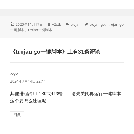
发
作
分
标
2020年11月17日
v2xtls
trojan
trojan-go
、
trojan-go
布
者
类
签
一键脚本
、
trojan一键脚本
于
《trojan-go一键脚本》上有31条评论
xyz
说
道：
2024年7月14日 22:44
其他进程占用了80或443端口，请先关闭再运行一键脚本
这个要怎么处理呢
回复