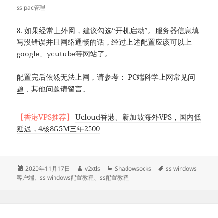
ss pac管理
8. 如果经常上外网，建议勾选“开机启动”。服务器信息填
写没错误并且网络通畅的话，经过上述配置应该可以上
google、youtube等网站了。
配置完后依然无法上网，请参考：
PC端科学上网常见问
题
，其他问题请留言。
【香港VPS推荐】
Ucloud香港、新加坡海外VPS，国内低
延迟，4核8G5M三年2500
发
作
分
标
2020年11月17日
v2xtls
Shadowsocks
ss windows
布
者
类
签
客户端
、
ss windows配置教程
、
ss配置教程
于