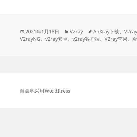
户
端
发
分
标
2021年1月18日
V2ray
AnXray下载
、
V2ray
布
类
签
V2rayNG
、
v2ray安卓
、
v2ray客户端
、
V2ray苹果
、
X
于
自豪地采用WordPress