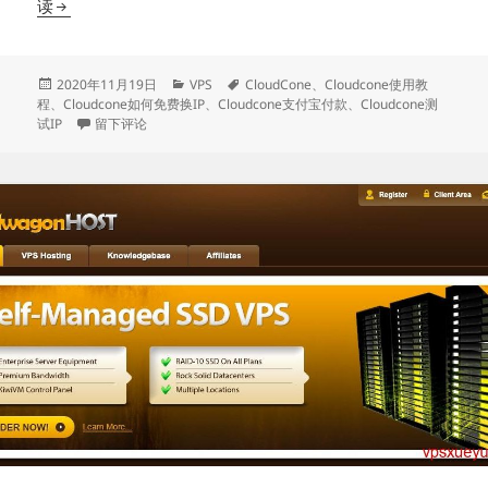
Cloudcone
读
VPS
服
务
发
分
标
2020年11月19日
VPS
CloudCone
、
Cloudcone使用教
布
类
签
程
、
Cloudcone如何免费换IP
、
Cloudcone支付宝付款
、
Cloudcone测
器
于
于Cloudcone VPS服务器购买及使用教程 低价可支付宝
试IP
留下评论
购
买
及
使
用
教
程
低
价
可
支
付
宝