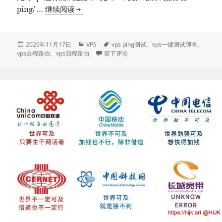
vps
ping/ …
继续阅读
ping
测
试、
发
分
标
2020年11月17日
VPS
vps ping测试
、
vps一键测试脚本
、
布
类
于vps ping测试、去程/回程路由跟踪、vp
签
vps去程路由
、
vps回程路由
留下评论
去
于
程/
回
程
路
由
跟
踪、
vps
一
键
测
试
脚