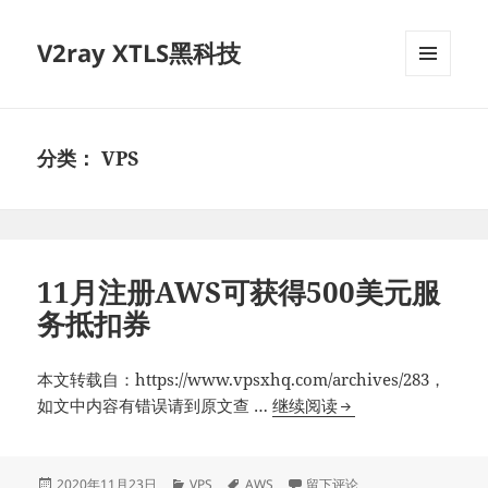
V2ray XTLS黑科技
菜单和
挂件
分类：
VPS
11月注册AWS可获得500美元服
务抵扣券
本文转载自：https://www.vpsxhq.com/archives/283，
11
如文中内容有错误请到原文查 …
继续阅读
月
注
册
发
分
标
于11月注册AWS可获得500美
2020年11月23日
VPS
AWS
留下评论