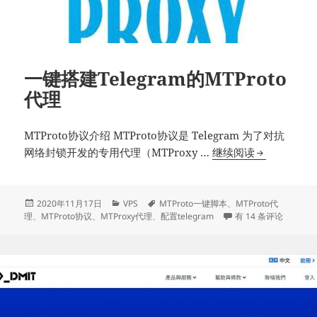
一键搭建Telegram的MTProto
代理
MTProto协议介绍 MTProto协议是 Telegram 为了对抗
一
网络封锁开发的专用代理（MTProxy …
继续阅读
键
搭
建
发
分
标
2020年11月17日
VPS
MTProto一键脚本
、
MTProto代
布
类
签
一键搭建Telegram的
理
、
MTProto协议
、
MTProxy代理
、
配置telegram
有 14 条评论
Telegram
于
的
MTProto
代
理