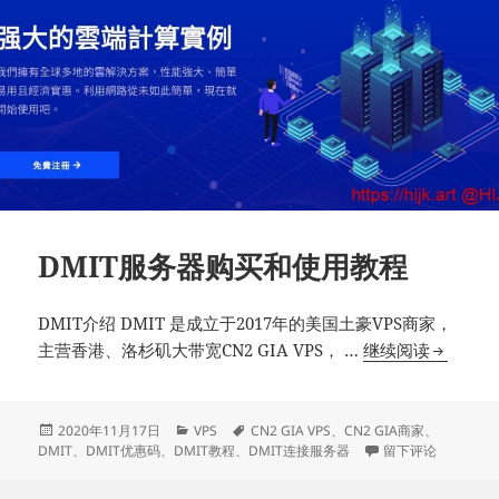
DMIT服务器购买和使用教程
DMIT介绍 DMIT 是成立于2017年的美国土豪VPS商家，
DMIT
主营香港、洛杉矶大带宽CN2 GIA VPS， …
继续阅读
服
务
器
发
分
标
2020年11月17日
VPS
CN2 GIA VPS
、
CN2 GIA商家
、
布
类
签
于DMIT服务器购
DMIT
、
DMIT优惠码
、
DMIT教程
、
DMIT连接服务器
留下评论
购
于
买