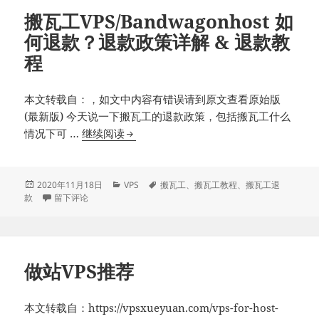
搬瓦工VPS/Bandwagonhost 如
何退款？退款政策详解 & 退款教
程
本文转载自：，如文中内容有错误请到原文查看原始版
(最新版) 今天说一下搬瓦工的退款政策，包括搬瓦工什么
搬
情况下可 …
继续阅读
瓦
工
VPS/Bandwagonhost
发
分
标
2020年11月18日
VPS
搬瓦工
、
搬瓦工教程
、
搬瓦工退
布
于搬瓦工VPS/Bandwagonhost 如何退款？退款政策详解 & 退款教程
类
签
款
留下评论
如
于
何
退
款？
做站VPS推荐
退
款
政
本文转载自：https://vpsxueyuan.com/vps-for-host-