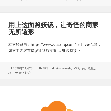
布
类
签
AWS
于
可
获
得
用上这面照妖镜，让奇怪的商家
500
无所遁形
美
元
本文转载自：https://www.vpsxhq.com/archives/261，
服
用
如文中内容有错误请到原文查 …
继续阅读
务
上
抵
这
扣
面
发
分
标
2020年11月23日
VPS
similarweb
、
VPS厂商
、
流量分
券
布
于用上这面照妖镜，让奇怪的商家无所遁形
类
签
析
留下评论
照
于
妖
镜，
让
奇
怪
的