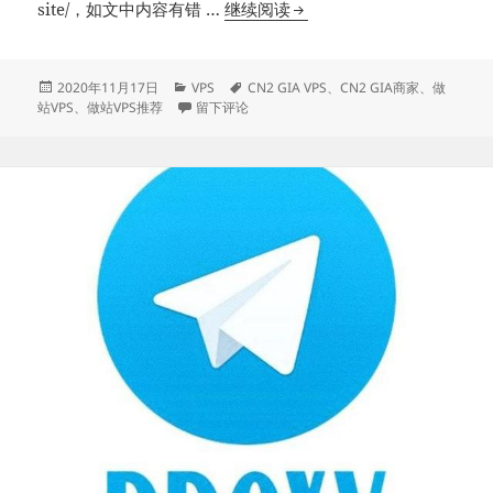
策
做
site/，如文中内容有错 …
继续阅读
详
站
解
VPS
&
推
发
分
标
2020年11月17日
VPS
CN2 GIA VPS
、
CN2 GIA商家
、
做
布
类
于做站VPS推荐
签
退
站VPS
、
做站VPS推荐
留下评论
荐
于
款
教
程