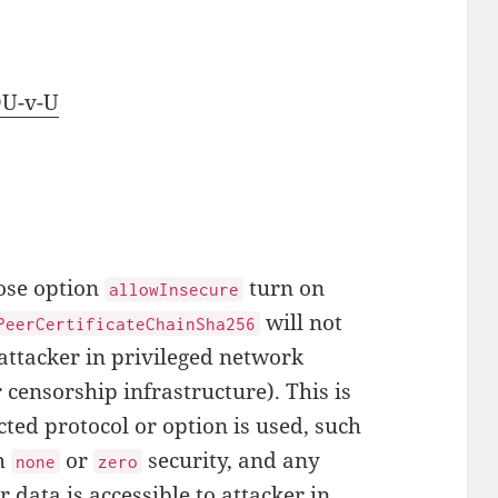
U-v-U
ose option
turn on
allowInsecure
will not
PeerCertificateChainSha256
 attacker in privileged network
 censorship infrastructure). This is
ed protocol or option is used, such
th
or
security, and any
none
zero
 data is accessible to attacker in