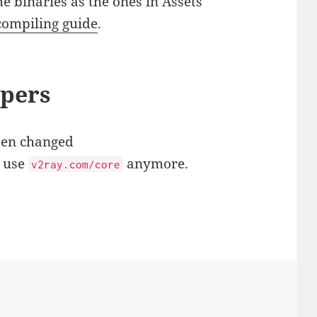
e binaries as the ones in Assets
compiling guide
.
pers
en changed
 use
anymore.
v2ray.com/core