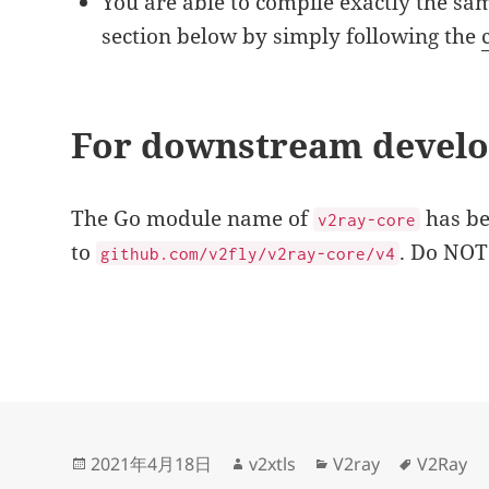
You are able to compile exactly the sam
section below by simply following the
For downstream develo
The Go module name of
has be
v2ray-core
to
. Do NOT
github.com/v2fly/v2ray-core/v4
发
作
分
标
2021年4月18日
v2xtls
V2ray
V2Ray
布
者
类
签