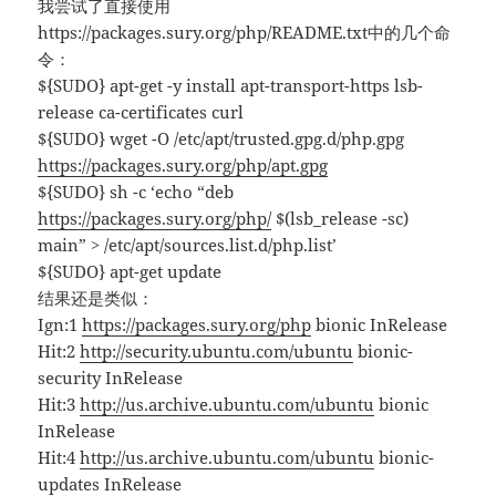
我尝试了直接使用
https://packages.sury.org/php/README.txt中的几个命
令：
${SUDO} apt-get -y install apt-transport-https lsb-
release ca-certificates curl
${SUDO} wget -O /etc/apt/trusted.gpg.d/php.gpg
https://packages.sury.org/php/apt.gpg
${SUDO} sh -c ‘echo “deb
https://packages.sury.org/php/
$(lsb_release -sc)
main” > /etc/apt/sources.list.d/php.list’
${SUDO} apt-get update
结果还是类似：
Ign:1
https://packages.sury.org/php
bionic InRelease
Hit:2
http://security.ubuntu.com/ubuntu
bionic-
security InRelease
Hit:3
http://us.archive.ubuntu.com/ubuntu
bionic
InRelease
Hit:4
http://us.archive.ubuntu.com/ubuntu
bionic-
updates InRelease