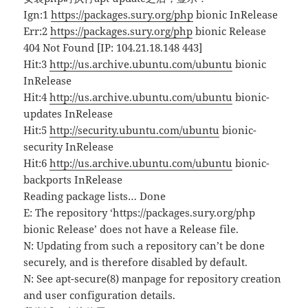
Ign:1
https://packages.sury.org/php
bionic InRelease
Err:2
https://packages.sury.org/php
bionic Release
404 Not Found [IP: 104.21.18.148 443]
Hit:3
http://us.archive.ubuntu.com/ubuntu
bionic
InRelease
Hit:4
http://us.archive.ubuntu.com/ubuntu
bionic-
updates InRelease
Hit:5
http://security.ubuntu.com/ubuntu
bionic-
security InRelease
Hit:6
http://us.archive.ubuntu.com/ubuntu
bionic-
backports InRelease
Reading package lists… Done
E: The repository ‘https://packages.sury.org/php
bionic Release’ does not have a Release file.
N: Updating from such a repository can’t be done
securely, and is therefore disabled by default.
N: See apt-secure(8) manpage for repository creation
and user configuration details.