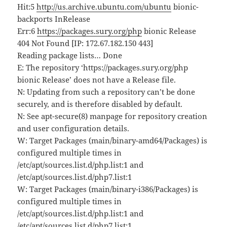
Hit:5
http://us.archive.ubuntu.com/ubuntu
bionic-
backports InRelease
Err:6
https://packages.sury.org/php
bionic Release
404 Not Found [IP: 172.67.182.150 443]
Reading package lists… Done
E: The repository ‘https://packages.sury.org/php
bionic Release’ does not have a Release file.
N: Updating from such a repository can’t be done
securely, and is therefore disabled by default.
N: See apt-secure(8) manpage for repository creation
and user configuration details.
W: Target Packages (main/binary-amd64/Packages) is
configured multiple times in
/etc/apt/sources.list.d/php.list:1 and
/etc/apt/sources.list.d/php7.list:1
W: Target Packages (main/binary-i386/Packages) is
configured multiple times in
/etc/apt/sources.list.d/php.list:1 and
/etc/apt/sources.list.d/php7.list:1