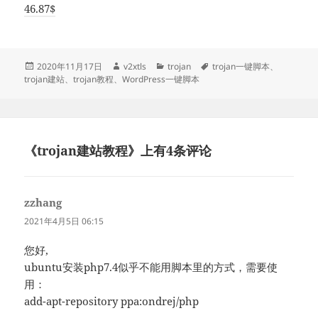
46.87$
发
作
分
标
2020年11月17日
v2xtls
trojan
trojan一键脚本
、
布
者
类
签
trojan建站
、
trojan教程
、
WordPress一键脚本
于
《trojan建站教程》上有4条评论
zzhang
说
道：
2021年4月5日 06:15
您好,
ubuntu安装php7.4似乎不能用脚本里的方式，需要使
用：
add-apt-repository ppa:ondrej/php