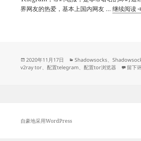
界网友的热爱，基本上国内网友 …
继续阅读
T
S
发
分
2020年11月17日
Shadowsocks
、
Shadowsoc
布
类
于配置T
v2ray tor
、
配置telegram
、
配置tor浏览器
留下
于
自豪地采用WordPress