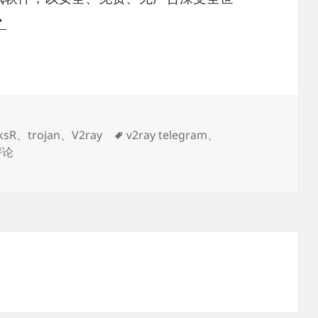
配
置
elegram
走
S/SSR/V2ray/trojan
代
标
ksR
、
trojan
、
V2ray
v2ray telegram
、
理
elegram走SS/SSR/V2ray/trojan代理
签
评论