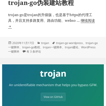
trojan-go伪装建站教程
trojan-go是trojan的升级版，也是基于https的代理工
trojan
具，并且支持多路复用、路由功能、webso …
继续阅读
go
伪
装
建
发
分
标
2020年11月17日
trojan
trojan-go wordpress
、
trojan-go
布
类
签
一键脚本
、
trojan-go教程
、
trojan一键脚本
、
trojan建站
、
WordPress
站
于
trojan-go伪装建站教程
一键脚本
有 3 条评论
教
程