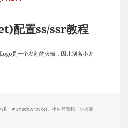
et)配置ss/ssr教程
ket 因logo是一个发射的火箭，因此别名小火
标
ksR
shadowrocket
、
小火箭教程
、
小火箭
配置ss/ssr教程
签