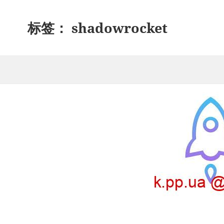
标签：
shadowrocket