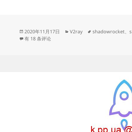
置
V2Ray
教
程
发
分
标
2020年11月17日
V2ray
shadowrocket
、
s
布
Shadowrocket配置V2Ray教程
类
签
有 18 条评论
于