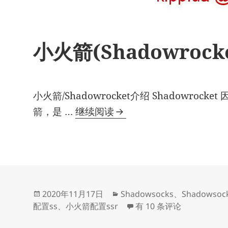
小火箭(Shadowrock
小火箭/Shadowrocket介绍 Shadowroc
小
箭，是 …
继续阅读
火
箭
(Shadowrocket)
配
置
发
分
2020年11月17日
Shadowsocks
、
Shadowsoc
ss/ssr
布
类
小火箭(Shadowrocket)
配置ss
、
小火箭配置ssr
有 10 条评论
于
教