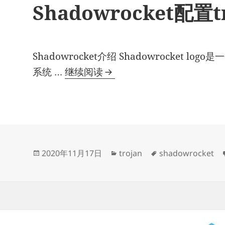
Shadowrocket配置t
Shadowrocket介绍 Shadowrocket 
Shadowrocket
系统 …
继续阅读
配
置
trojan
教
程
发
分
标
2020年11月17日
trojan
shadowrocket
布
类
签
于