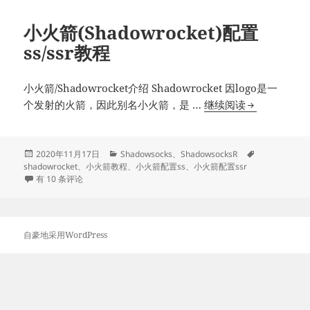
小火箭(Shadowrocket)配置
ss/ssr教程
小火箭/Shadowrocket介绍 Shadowrocket 因logo是一
小
个发射的火箭，因此别名小火箭，是 …
继续阅读
火
箭
(Shadowrock
发
分
标
2020年11月17日
Shadowsocks
、
ShadowsocksR
布
类
签
shadowrocket
、
小火箭教程
、
小火箭配置ss
、
小火箭配置ssr
配
于
小火箭(Shadowrocket)配置ss/ssr教程
有 10 条评论
置
ss/ssr
教
自豪地采用WordPress
程