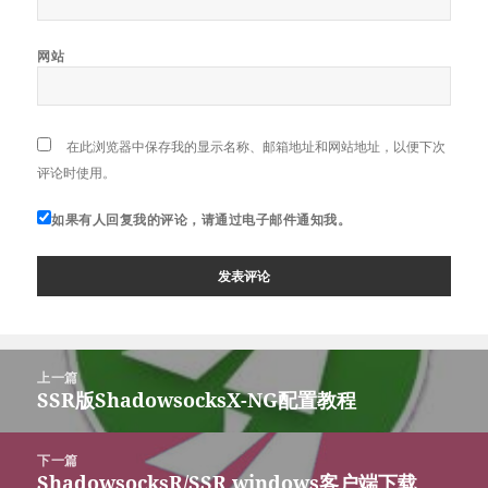
网站
在此浏览器中保存我的显示名称、邮箱地址和网站地址，以便下次
评论时使用。
如果有人回复我的评论，请通过电子邮件通知我。
文
上一篇
章
SSR版ShadowsocksX-NG配置教程
上
导
篇
航
文
下一篇
章：
ShadowsocksR/SSR windows客户端下载
下