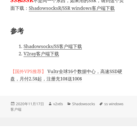
SS和SSR
不是同一个东西，如果用的SSR，请到这个页
面下载：
ShadowsocksR/SSR windows客户端下载
参考
Shadowsocks/SS客户端下载
V2ray客户端下载
【国外VPS推荐】
Vultr全球16个数据中心，高速SSD硬
盘，月付2.5$起，注册充10$送100$
发
作
分
标
2020年11月17日
v2xtls
Shadowsocks
ss windows
布
者
类
签
客户端
于