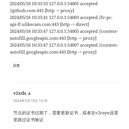
2024/05/18 10:33:33 127.0.0.1:54001 accepted
//github.com:443 [http -> proxy]
2024/05/18 10:33:41 127.0.0.1:54003 accepted //lv-pc-
api-lf.ulikecam.com:443 [http -> direct]
2024/05/18 10:33:47 127.0.0.1:54005 accepted //content-
autofill.googleapis.com:443 [http -> proxy]
2024/05/18 10:33:47 127.0.0.1:54007 accepted //content-
autofill.googleapis.com:443 [http -> proxy]
回复
v2xtls
说
道：
2024年5月19日 10:35
节点的证书过期了，需要更新证书，或者在v2rayn设置
里跳过证书验证