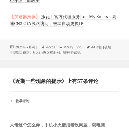
【加速器推荐】
搬瓦工官方代理服务Just My Socks，高
速CN2 GIA线路访问，被墙自动更换IP
发
作
分
标
2021年7月4日
v2xtls
V2ray
、
VPS
443端口被墙
、
布
者
类
签
443端口被封
、
trojan协议被识别
、
哪种协议稳
于
《近期一些现象的提示》上有57条评论
评
较早评论
论
导
航
大佬这个怎么弄，手机小火箭用着没问题，就电脑