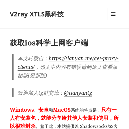
V2ray XTLS黑科技
菜单和
挂件
获取ios科学上网客户端
本文转载自：
https://tlanyan.me/get-proxy-
clients/
，如文中内容有错误请到原文查看原
始版(最新版)
欢迎加入tg群交流：
@tlanyantg
Windows
安卓
MacOS
只有一
、
和
系统的特点是，
人有安装包，就能分享给其他人安装和使用，所
以很难封杀
。鉴于此，本站提供以
Shadowsocks/SS客