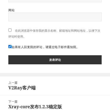
网站
在此浏览器中保存我的显示名称、邮箱地址和网站地址，以便下次
评论时使用。
如果有人回复我的评论，请通过电子邮件通知我。
文
上一篇
章
V2Ray客户端
上
导
篇
航
文
下一篇
章：
Xray-core发布1.2.3稳定版
下