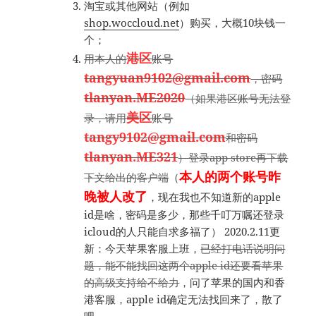
淘宝或其他网站（例如
shop.woccloud.net
）购买，大概10块钱一
个；
港区
用本人的
账号
tangyuan9102@gmail.com
，密码
tlanyan.ME2020
（如果港区账号无法登
美区
录，请用
账号
tangy9102@gmail.com
和密码
tlanyan.ME321
）登录app store再下载
本人的两个账号昨
下文给出的客户端
（
晚被人改了
，现在我也不知道新的apple
id是啥，密码是多少，那些千叮万嘱还登录
icloud的人只能自求多福了） 2020.2.11更
新：今天苹果客服上班，
已经打电话说明问
题，能不能找回这两个apple id还要看苹果
的高级支持给不给力
，问了苹果的国内和香
港客服，apple id确定无法找回来了，散了