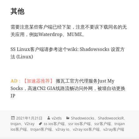
其他
需要注意某些客户端已经下架，注意不要误下载同名的无
关应用，例如Waterdrop、MUME。
SS Linux客户端请参考这个wiki: Shadowsocks 设置方
法 (Linux)
AD：
【加速器推荐】
搬瓦工官方代理服务Just My
Socks，高速CN2 GIA线路流畅访问外网，被墙自动更换
IP
发
作
分
2021年1月21日
v2xtls
Shadowsocks
、
ShadowsocksR
、
布
标
者
类
trojan
、
V2ray
ss ios客户端
、
ssr ios客户端
、
ssr客户端
、
trojan
于
签
ios客户端
、
trojan客户端
、
v2ray io
、
v2ray ios客户端
、
v2ray客户端