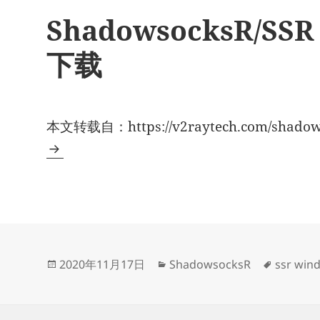
ShadowsocksR/SS
下载
本文转载自：https://v2raytech.com/shadows
发
分
标
2020年11月17日
ShadowsocksR
ssr wi
布
类
签
于