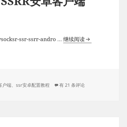
SR/SSRR安卓客户端
ShadowsocksR/S
cksr-ssr-ssrr-andro …
继续阅读
安
卓
客
户
端
ShadowsocksR/SSR/SSRR
卓客户端
、
ssr安卓配置教程
有 21 条评论
配
置
教
程