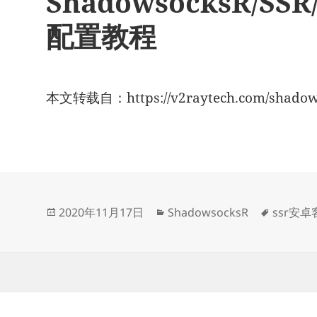
ShadowsocksR/S
配置教程
本文转载自：https://v2raytech.com/shadowso
发
分
标
2020年11月17日
ShadowsocksR
ssr安
布
类
签
于