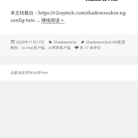
本文转载自：https://v2raytech.com/shadowsocksx-ng-
ShadowsocksX-
config-tuto …
继续阅读
NG
配
置
发
分
标
2020年11月17日
Shadowsocks
ShadowsocksX-NG配置
布
类
ShadowsocksX-NG配置教程
签
教程
、
ss mac客户端
、
ss苹果客户端
有 17 条评论
教
于
程
自豪地采用WordPress