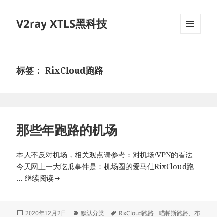
V2ray XTLS黑科技
菜单和
挂件
标签：
RixCloud跑路
那些年跑路的机场
本人不反对机场，相关观点请参考：对机场/VPN的看法
今天网上一大吃瓜事件是：机场圈的爱马仕RixCloud跑
那
…
继续阅读
些
年
跑
发
分
标
2020年12月2日
默认分类
RixCloud跑路
、
喵帕斯跑路
、
布