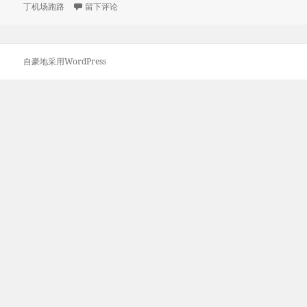
布
于那些年跑路的机场
类
签
丁机场跑路
留下评论
路
于
的
机
场
自豪地采用WordPress