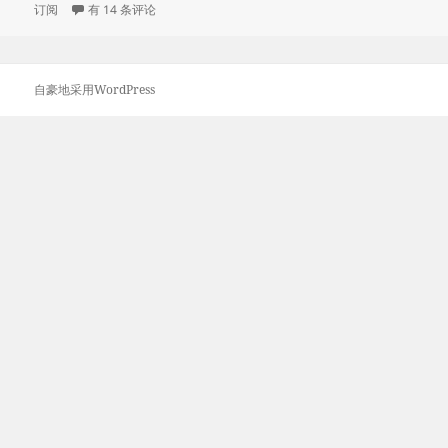
布
NekoRay使用教程
类
签
订阅
有 14 条评论
于
自豪地采用WordPress