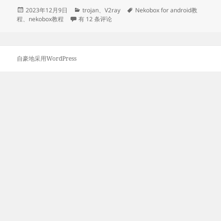
发
分
标
2023年12月9日
trojan
、
V2ray
Nekobox for android教
布
NekoBox for Android使用教程
类
签
程
、
nekobox教程
有 12 条评论
于
自豪地采用WordPress