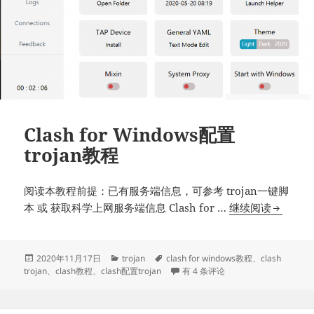
Clash for Windows配置
trojan教程
阅读本教程前提：已有服务端信息，可参考 trojan一键脚
Clash
本 或 获取科学上网服务端信息 Clash for …
继续阅读
for
Window
配
发
分
标
2020年11月17日
trojan
clash for windows教程
、
clash
布
类
签
Clash for Windows配置trojan教程
trojan
、
clash教程
、
clash配置trojan
有 4 条评论
置
于
trojan
教