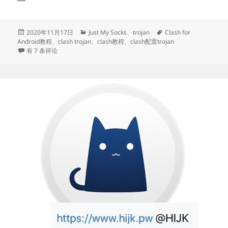
Andro
配
置
发
分
标
2020年11月17日
Just My Socks
、
trojan
Clash for
布
类
签
Android教程
、
clash trojan
、
clash教程
、
clash配置trojan
trojan
于
Clash for Android配置trojan教程
有 7 条评论
教
程