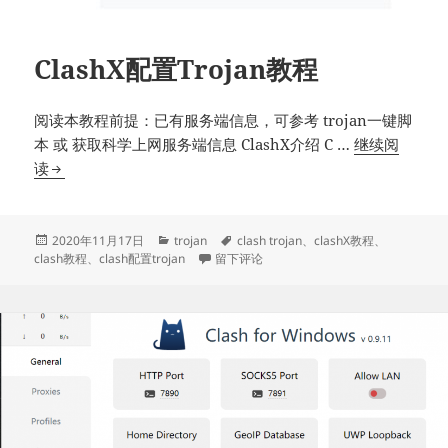
ClashX配置Trojan教程
阅读本教程前提：已有服务端信息，可参考 trojan一键脚
本 或 获取科学上网服务端信息 ClashX介绍 C …
继续阅
ClashX
读
配
置
Trojan
发
分
标
2020年11月17日
trojan
clash trojan
、
clashX教程
、
布
类
于ClashX配置Trojan教程
签
clash教程
、
clash配置trojan
留下评论
教
于
程