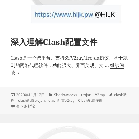
深入理解Clash配置文件
Clash是一个跨平台、支持SS/V2ray/Trojan协议、基于规
则的网络代理软件，功能强大、界面美观、支 …
继续阅
深
读
入
理
解
发
分
标
2020年11月17日
Shadowsocks
、
trojan
、
V2ray
clash教
布
类
签
程
、
clash配置trojan
、
clash配置v2ray
、
Clash配置详解
Clash
于
深入理解Clash配置文件
有 6 条评论
配
置
文
件