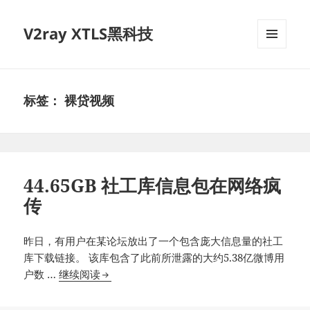
V2ray XTLS黑科技
菜单和
挂件
标签：
裸贷视频
44.65GB 社工库信息包在网络疯
传
昨日，有用户在某论坛放出了一个包含庞大信息量的社工
库下载链接。 该库包含了此前所泄露的大约5.38亿微博用
44.65GB
户数 …
继续阅读
社
工