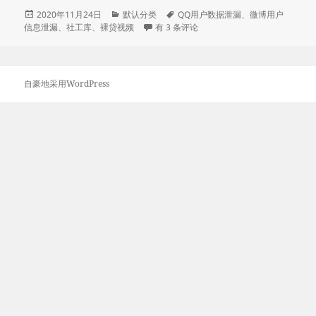
库
发
分
标
2020年11月24日
默认分类
QQ用户数据泄漏
、
微博用户
布
类
44.65GB 社工库信息包在网络疯传
签
信息泄漏
、
社工库
、
裸贷视频
有 3 条评论
信
于
息
包
在
自豪地采用WordPress
网
络
疯
传