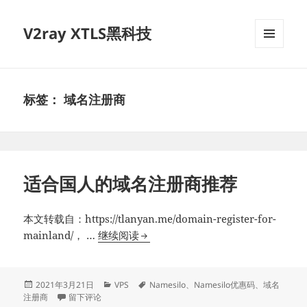
V2ray XTLS黑科技
菜单和
挂件
标签：
域名注册商
适合国人的域名注册商推荐
本文转载自：https://tlanyan.me/domain-register-for-
适
mainland/， …
继续阅读
合
国
人
发
分
标
2021年3月21日
VPS
Namesilo
、
Namesilo优惠码
、
域名
布
于适合国人的域名注册商推荐
类
签
注册商
留下评论
的