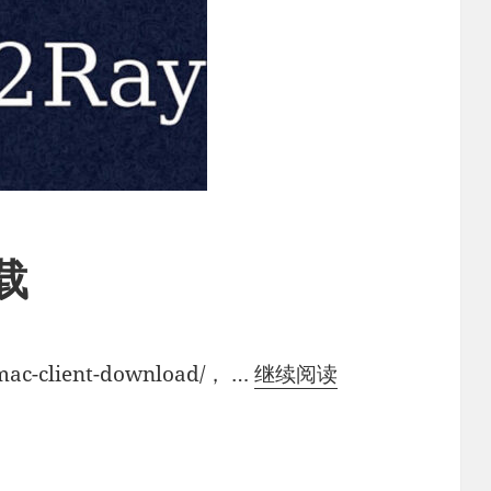
载
V2Ray
ac-client-download/， …
继续阅读
mac
客
户