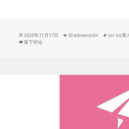
发
分
标
2020年11月17日
Shadowsocks
ssr ios
布
于ShadowsocksR/SSR ios客户端下载
类
签
留下评论
于