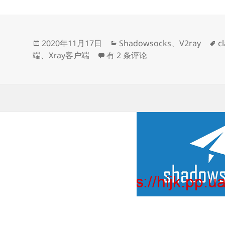
发
分
2020年11月17日
Shadowsocks
、
V2ray
c
布
V2Ray mac客户端下载
类
端
、
Xray客户端
有 2 条评论
于