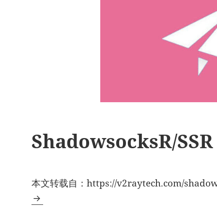
ShadowsocksR/SS
本文转载自：https://v2raytech.com/shadows