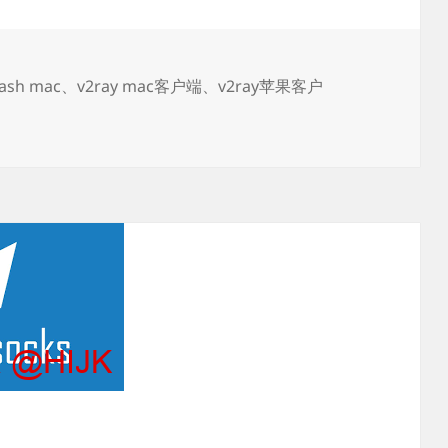
端
下
载
标
lash mac
、
v2ray mac客户端
、
v2ray苹果客户
签