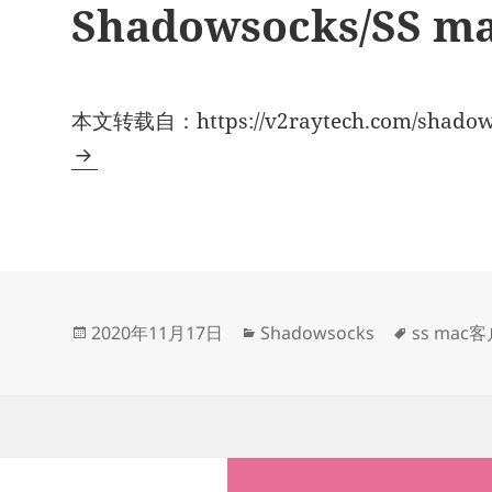
Shadowsocks/SS
本文转载自：https://v2raytech.com/shadow
发
分
标
2020年11月17日
Shadowsocks
ss mac
布
类
签
于