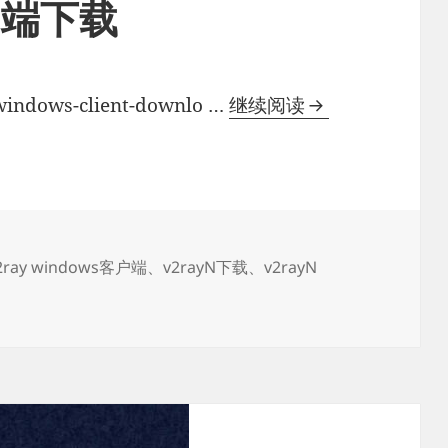
客户端下载
V2Ray
indows-client-downlo …
继续阅读
windows
客
户
端
下
标
2ray windows客户端
、
v2rayN下载
、
v2rayN
载
ows客户端下载
签