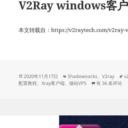
V2Ray windows
本文转载自：https://v2raytech.com/v2ray-w
发
分
2020年11月17日
Shadowsocks
、
V2ray
v
布
类
V2Ray wind
配置教程
、
Xray客户端
、
做站VPS
有 36 条评论
于