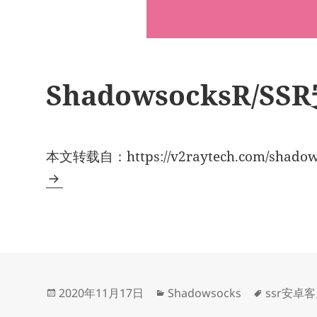
ShadowsocksR/
本文转载自：https://v2raytech.com/shadows
发
分
标
2020年11月17日
Shadowsocks
ssr安卓
布
类
签